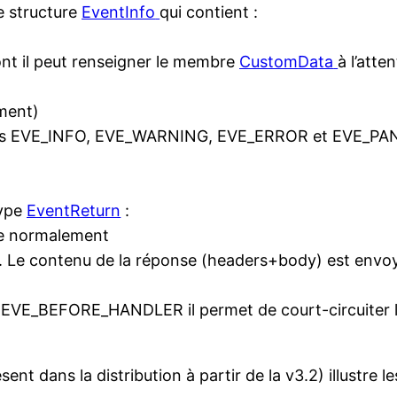
e structure
EventInfo
qui contient :
ont il peut renseigner le membre
CustomData
à l’atte
ment)
ents EVE_INFO, EVE_WARNING, EVE_ERROR et EVE_PA
type
EventReturn
:
nue normalement
. Le contenu de la réponse (headers+body) est envoyé
EVE_BEFORE_HANDLER il permet de court-circuiter l’e
t dans la distribution à partir de la v3.2) illustre