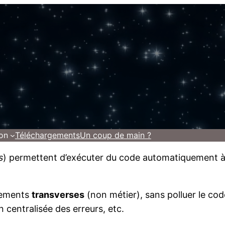
on
Téléchargements
Un coup de main ?
s
) permettent d’exécuter du code automatiquement à
itements
transverses
(non métier), sans polluer le code
 centralisée des erreurs, etc.