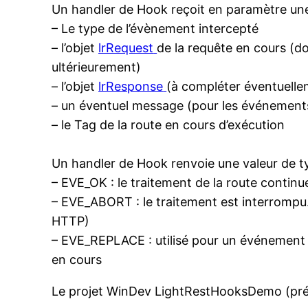
Un handler de Hook reçoit en paramètre un
– Le type de l’évènement intercepté
– l’objet
lrRequest
de la requête en cours (d
ultérieurement)
– l’objet
lrResponse
(à compléter éventuelle
– un éventuel message (pour les événem
– le Tag de la route en cours d’exécution
Un handler de Hook renvoie une valeur de 
– EVE_OK : le traitement de la route conti
– EVE_ABORT : le traitement est interrompu
HTTP)
– EVE_REPLACE : utilisé pour un événement 
en cours
Le projet WinDev LightRestHooksDemo (présen