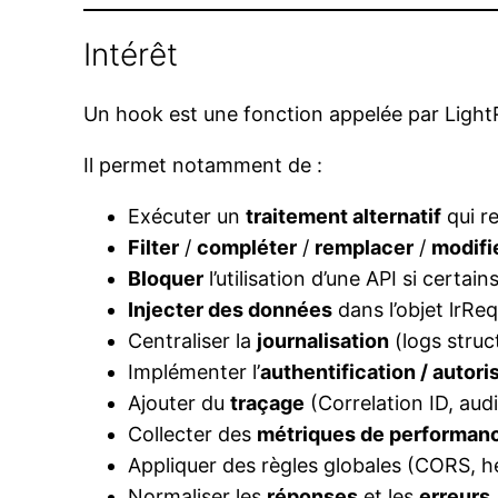
Intérêt
Un hook est une fonction appelée par LightR
Il permet notamment de :
Exécuter un
traitement alternatif
qui r
Filter
/
compléter
/
remplacer
/
modifi
Bloquer
l’utilisation d’une API si certa
Injecter des données
dans l’objet lrR
Centraliser la
journalisation
(logs struc
Implémenter l’
authentification / autori
Ajouter du
traçage
(Correlation ID, aud
Collecter des
métriques de performan
Appliquer des règles globales (CORS, h
Normaliser les
réponses
et les
erreurs