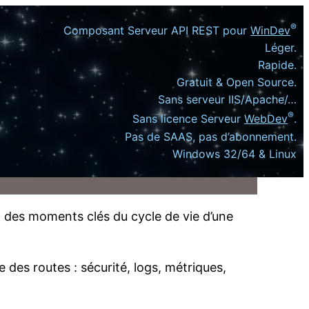
®
Composant Serveur API REST pour
WinDev
Léger.
Rapide.
Gratuit & Open Source.
Sans serveur IIS/Apache/…
®
Sans licence Serveur
WebDev
.
Pas de SAAS, pas d’abonnement.
Windows 32/64 & Linux
 des moments clés du cycle de vie d’une
 des routes : sécurité, logs, métriques,