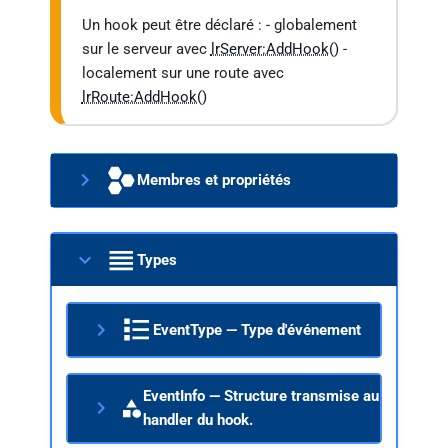
EventReturn — Valeur de retour
d'un Hook
Type
Enumération
Présentation
Détermine le comportement du
traitement après exécution du
Hook.
Pour les Hooks informatifs
(info, état du serveur, erreurs, ...)
la valeur de retour du Hook est
sans effet sur la poursuite du
traitement de la route en cours.
Valeurs
Valeur
Usage