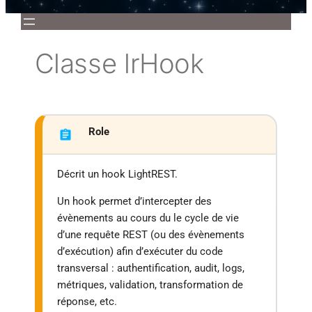
Décrit un hook LightREST.
Un hook permet d’intercepter des
évènements au cours du le cycle de vie
d’une requête REST (ou des évènements
d’exécution) afin d’exécuter du code
transversal : authentification, audit, logs,
métriques, validation, transformation de
réponse, etc.
Un hook peut être déclaré : - globalement
sur le serveur avec
lrServer:AddHook()
-
localement sur une route avec
lrRoute:AddHook()
Membres et propriétés
Types
EventType — Type d'événement
EventInfo — Structure transmise au
handler du hook.