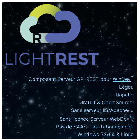
Aller
au
contenu
®
Composant Serveur API REST pour
WinDev
Léger.
Rapide.
Gratuit & Open Source.
Classe lrHook
Sans serveur IIS/Apache/…
®
Sans licence Serveur
WebDev
.
Pas de SAAS, pas d’abonnement.
Role
Windows 32/64 & Linux